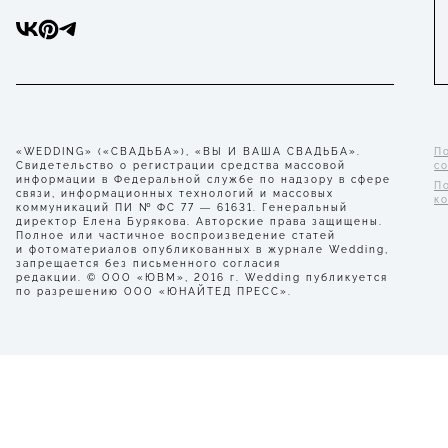
«WEDDING» («СВАДЬБА»), «ВЫ И ВАША СВАДЬБА».
П
Свидетельство о регистрации средства массовой
с
информации в Федеральной службе по надзору в сфере
П
связи, информационных технологий и массовых
к
коммуникаций ПИ № ФС 77 — 61631. Генеральный
директор Елена Бурякова. Авторские права защищены.
Полное или частичное воспроизведение статей
и фотоматериалов опубликованных в журнале Wedding,
запрещается без письменного согласия
редакции. © ООО «ЮВМ», 2016 г. Wedding публикуется
по разрешению ООО «ЮНАЙТЕД ПРЕСС».