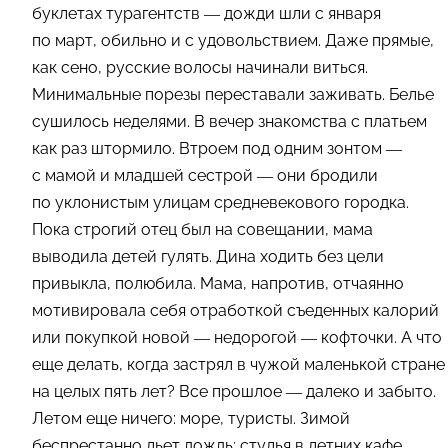
буклетах турагентств — дожди шли с января
по март, обильно и с удовольствием. Даже прямые,
как сено, русские волосы начинали виться.
Минимальные порезы переставали заживать. Белье
сушилось неделями. В вечер знакомства с платьем
как раз штормило. Втроем под одним зонтом —
с мамой и младшей сестрой — они бродили
по уклонистым улицам средневекового городка.
Пока строгий отец был на совещании, мама
выводила детей гулять. Дина ходить без цели
привыкла, полюбила. Мама, напротив, отчаянно
мотивировала себя отработкой съеденных калорий
или покупкой новой — недорогой — кофточки. А что
еще делать, когда застрял в чужой маленькой стране
на целых пять лет? Все прошлое — далеко и забыто.
Летом еще ничего: море, туристы. Зимой
беспрестанно льет дождь; стулья в летних кафе