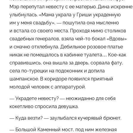
Мэр перепутал невесту с ее матерью. Дина искренне
улыбнулась. «Мама украла у Гриши украденную
им у меня свадьбу», — пошутила она мысленно
и встала со своего места. Проходя мимо столиков
свадебных генералов, взяла чей-то бокал «Вдовы»
и смачно отхлебнула. Дебильное розовое платье
никак не помещалось в кабинке туалета… Кое-как
справившись, она вышла за дверь, сорвала фату,
села по-турецки на подоконник и допила
шампанское. В коридоре появился приятный
молодой человек с аппаратурой.
— Украдете невесту? — неожиданно для себя
кокетливо спросила девушка.
— Куда везти? — заулыбался кучерявый брюнет.
— Большой Каменный мост, под ним железная