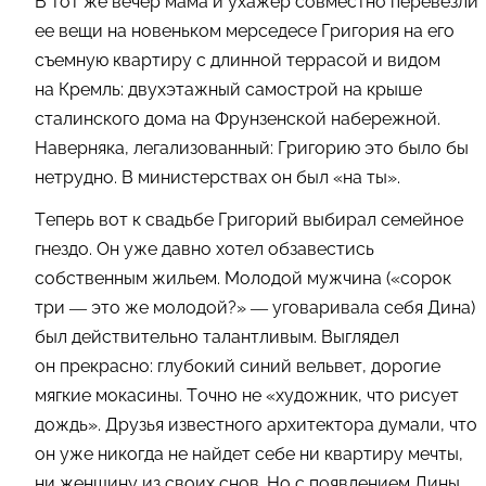
В тот же вечер мама и ухажер совместно перевезли
ее вещи на новеньком мерседесе Григория на его
съемную квартиру с длинной террасой и видом
на Кремль: двухэтажный самострой на крыше
сталинского дома на Фрунзенской набережной.
Наверняка, легализованный: Григорию это было бы
нетрудно. В министерствах он был «на ты».
Теперь вот к свадьбе Григорий выбирал семейное
гнездо. Он уже давно хотел обзавестись
собственным жильем. Молодой мужчина («сорок
три — это же молодой?» — уговаривала себя Дина)
был действительно талантливым. Выглядел
он прекрасно: глубокий синий вельвет, дорогие
мягкие мокасины. Точно не «художник, что рисует
дождь». Друзья известного архитектора думали, что
он уже никогда не найдет себе ни квартиру мечты,
ни женщину из своих снов. Но с появлением Дины