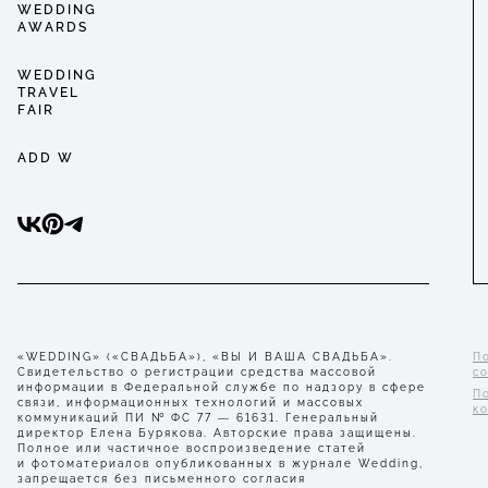
WEDDING
AWARDS
WEDDING
TRAVEL
FAIR
ADD W
«WEDDING» («СВАДЬБА»), «ВЫ И ВАША СВАДЬБА».
П
Свидетельство о регистрации средства массовой
с
информации в Федеральной службе по надзору в сфере
П
связи, информационных технологий и массовых
к
коммуникаций ПИ № ФС 77 — 61631. Генеральный
директор Елена Бурякова. Авторские права защищены.
Полное или частичное воспроизведение статей
и фотоматериалов опубликованных в журнале Wedding,
запрещается без письменного согласия