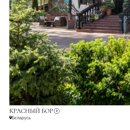
КРАСНЫЙ
БОР
Бєларусь