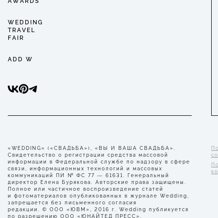
AWARDS
WEDDING
TRAVEL
FAIR
ADD W
«WEDDING» («СВАДЬБА»), «ВЫ И ВАША СВАДЬБА».
П
Свидетельство о регистрации средства массовой
с
информации в Федеральной службе по надзору в сфере
П
связи, информационных технологий и массовых
к
коммуникаций ПИ № ФС 77 — 61631. Генеральный
директор Елена Бурякова. Авторские права защищены.
Полное или частичное воспроизведение статей
и фотоматериалов опубликованных в журнале Wedding,
запрещается без письменного согласия
редакции. © ООО «ЮВМ», 2016 г. Wedding публикуется
по разрешению ООО «ЮНАЙТЕД ПРЕСС».