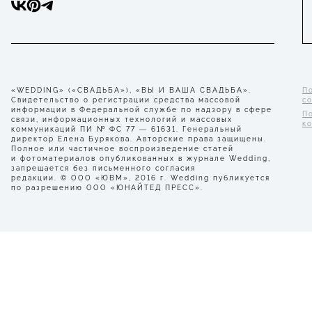
«WEDDING» («СВАДЬБА»), «ВЫ И ВАША СВАДЬБА».
П
Свидетельство о регистрации средства массовой
с
информации в Федеральной службе по надзору в сфере
П
связи, информационных технологий и массовых
к
коммуникаций ПИ № ФС 77 — 61631. Генеральный
директор Елена Бурякова. Авторские права защищены.
Полное или частичное воспроизведение статей
и фотоматериалов опубликованных в журнале Wedding,
запрещается без письменного согласия
редакции. © ООО «ЮВМ», 2016 г. Wedding публикуется
по разрешению ООО «ЮНАЙТЕД ПРЕСС».