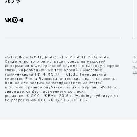
ADD W
«WEDDING» («СВАДЬБА»), «ВЫ И ВАША СВАДЬБА».
П
Свидетельство о регистрации средства массовой
с
информации в Федеральной службе по надзору в сфере
П
связи, информационных технологий и массовых
к
коммуникаций ПИ № ФС 77 — 61631. Генеральный
директор Елена Бурякова. Авторские права защищены.
Полное или частичное воспроизведение статей
и фотоматериалов опубликованных в журнале Wedding,
запрещается без письменного согласия
редакции. © ООО «ЮВМ», 2016 г. Wedding публикуется
по разрешению ООО «ЮНАЙТЕД ПРЕСС».