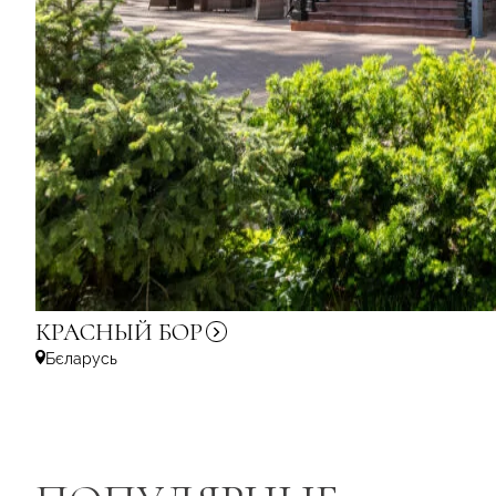
КРАСНЫЙ
БОР
Бєларусь