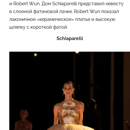
и Robert Wun. Дом Schiaparelli представил невесту
в слоеной фатиновой пачке. Robert Wun показал
лаконичное «керамическое» платье и высокую
шляпку с короткой фатой.
Schiaparelli