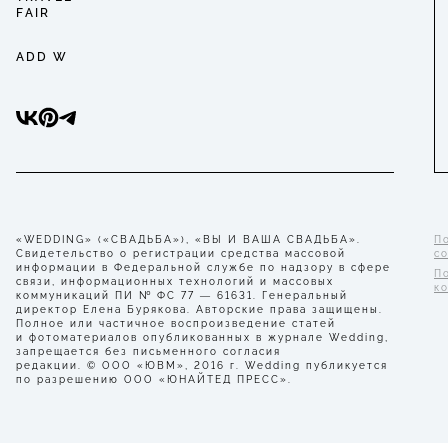
FAIR
ADD W
«WEDDING» («СВАДЬБА»), «ВЫ И ВАША СВАДЬБА».
П
Свидетельство о регистрации средства массовой
с
информации в Федеральной службе по надзору в сфере
П
связи, информационных технологий и массовых
к
коммуникаций ПИ № ФС 77 — 61631. Генеральный
директор Елена Бурякова. Авторские права защищены.
Полное или частичное воспроизведение статей
и фотоматериалов опубликованных в журнале Wedding,
запрещается без письменного согласия
редакции. © ООО «ЮВМ», 2016 г. Wedding публикуется
по разрешению ООО «ЮНАЙТЕД ПРЕСС».