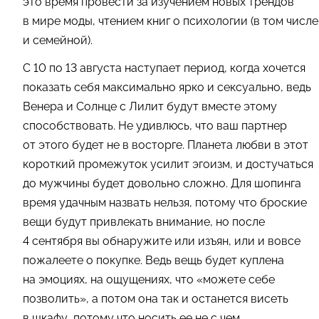
это время провести за изучением новых трендов
в мире моды, чтением книг о психологии (в том числе
и семейной).
С 10 по 13 августа наступает период, когда хочется
показать себя максимально ярко и сексуально, ведь
Венера и Солнце с Лилит будут вместе этому
способствовать. Не удивлюсь, что ваш партнер
от этого будет не в восторге. Планета любви в этот
короткий промежуток усилит эгоизм, и достучаться
до мужчины будет довольно сложно. Для шопинга
время удачным назвать нельзя, потому что броские
вещи будут привлекать внимание, но после
4 сентября вы обнаружите или изъян, или и вовсе
пожалеете о покупке. Ведь вещь будет куплена
на эмоциях, на ощущениях, что «можете себе
позволить», а потом она так и останется висеть
в шкафу, потому что носить ее не с чем.