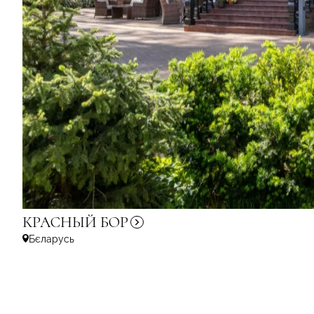
КРАСНЫЙ
БОР
Бєларусь