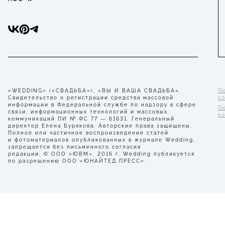
«WEDDING» («СВАДЬБА»), «ВЫ И ВАША СВАДЬБА».
П
Свидетельство о регистрации средства массовой
с
информации в Федеральной службе по надзору в сфере
П
связи, информационных технологий и массовых
к
коммуникаций ПИ № ФС 77 — 61631. Генеральный
директор Елена Бурякова. Авторские права защищены.
Полное или частичное воспроизведение статей
и фотоматериалов опубликованных в журнале Wedding,
запрещается без письменного согласия
редакции. © ООО «ЮВМ», 2016 г. Wedding публикуется
по разрешению ООО «ЮНАЙТЕД ПРЕСС».