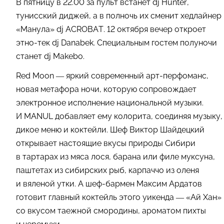
В пятницу в 22.00 за пульт встанет dj Hunter,
тунисский диджей, а в полночь их сменит хедлайнер
«Манула» dj ACROBAT. 12 октября вечер откроет
этно-тек dj Danabek. Специальным гостем полуночи
станет dj Makebo.
Red Moon — яркий современный арт-перфоманс,
новая метафора ночи, которую сопровождает
электронное исполнение национальной музыки.
И MANUL добавляет ему колорита, соединяя музыку,
дикое меню и коктейли. Шеф Виктор Шайдецкий
открывает настоящие вкусы природы Сибири
в тартарах из мяса лося, барана или филе муксуна,
паштетах из сибирских рыб, карпаччо из оленя
и вяленой утки. А шеф-бармен Максим Ардатов
готовит главный коктейль этого уикенда — «Ай Хан»
со вкусом таежной смородины, ароматом пихты