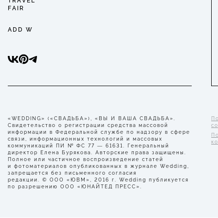
TRAVEL
FAIR
ADD W
«WEDDING» («СВАДЬБА»), «ВЫ И ВАША СВАДЬБА».
П
Свидетельство о регистрации средства массовой
с
информации в Федеральной службе по надзору в сфере
П
связи, информационных технологий и массовых
к
коммуникаций ПИ № ФС 77 — 61631. Генеральный
директор Елена Бурякова. Авторские права защищены.
Полное или частичное воспроизведение статей
и фотоматериалов опубликованных в журнале Wedding,
запрещается без письменного согласия
редакции. © ООО «ЮВМ», 2016 г. Wedding публикуется
по разрешению ООО «ЮНАЙТЕД ПРЕСС».