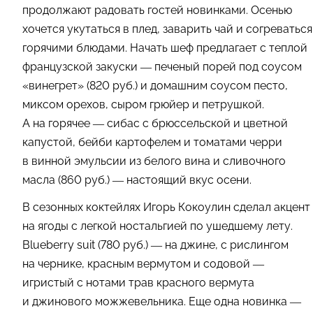
продолжают радовать гостей новинками. Осенью
хочется укутаться в плед, заварить чай и согреваться
горячими блюдами. Начать шеф предлагает с теплой
французской закуски — печеный порей под соусом
«винегрет» (820 руб.) и домашним соусом песто,
миксом орехов, сыром грюйер и петрушкой.
А на горячее — сибас с брюссельской и цветной
капустой, бейби картофелем и томатами черри
в винной эмульсии из белого вина и сливочного
масла (860 руб.) — настоящий вкус осени.
В сезонных коктейлях Игорь Кокоулин сделал акцент
на ягоды с легкой ностальгией по ушедшему лету.
Blueberry suit (780 руб.) — на джине, с рислингом
на чернике, красным вермутом и содовой —
игристый с нотами трав красного вермута
и джинового можжевельника. Еще одна новинка —