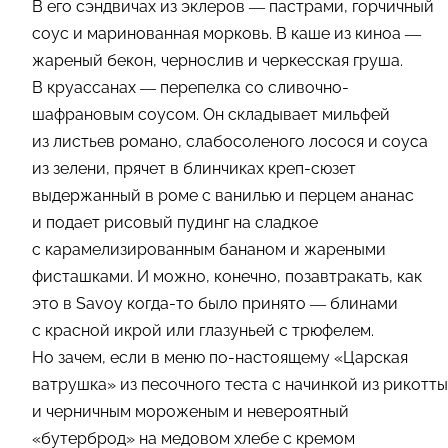
В его сэндвичах из эклеров — пастрами, горчичный
соус и маринованная морковь. В каше из киноа —
жареный бекон, чернослив и черкесская груша.
В круассанах — перепелка со сливочно-
шафрановым соусом. Он складывает мильфей
из листьев романо, слабосоленого лосося и соуса
из зелени, прячет в блинчиках креп-сюзет
выдержанный в роме с ванилью и перцем ананас
и подает рисовый пудинг на сладкое
с карамелизированным бананом и жареными
фисташками. И можно, конечно, позавтракать, как
это в Savoy когда-то было принято — блинами
с красной икрой или глазуньей с трюфелем.
Но зачем, если в меню по-настоящему «Царская
ватрушка» из песочного теста с начинкой из рикотты
и черничным мороженым и невероятный
«бутерброд» на медовом хлебе с кремом