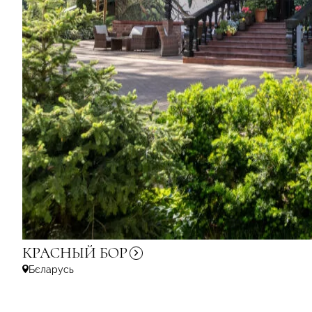
КРАСНЫЙ
БОР
Бєларусь