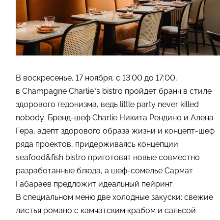
В воскресенье, 17 ноября, с 13:00 до 17:00,
в Champagne Charlie’s bistro пройдет бранч в стиле
здорового гедонизма, ведь little party never killed
nobody. Бренд-шеф Charlie Никита Рендино и Алена
Гера, адепт здорового образа жизни и концепт-шеф
ряда проектов, придерживаясь концепции
seafood&fish bistro приготовят новые совместно
разработанные блюда, а шеф-сомелье Сармат
Габараев предложит идеальный пейринг.
В специальном меню две холодные закуски: свежие
листья романо с камчатским крабом и сальсой