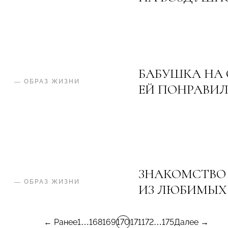
БАБУШКА НА 
—
ОБРАЗ ЖИЗНИ
ЕЙ ПОНРАВИ
ЗНАКОМСТВО 
—
ОБРАЗ ЖИЗНИ
ИЗ ЛЮБИМЫХ
← Ранее
1
…
168
169
170
171
172
…
175
Далее →