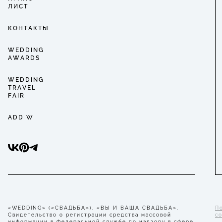
ЛИСТ
КОНТАКТЫ
WEDDING
AWARDS
WEDDING
TRAVEL
FAIR
ADD W
«WEDDING» («СВАДЬБА»), «ВЫ И ВАША СВАДЬБА».
П
Свидетельство о регистрации средства массовой
с
информации в Федеральной службе по надзору в сфере