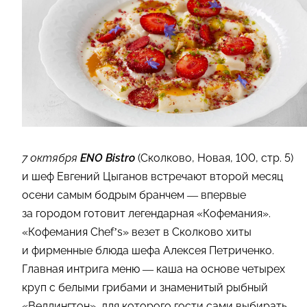
7 октября
ENO Bistro
(Сколково, Новая, 100, стр. 5)
и шеф Евгений Цыганов встречают второй месяц
осени самым бодрым бранчем — впервые
за городом готовит легендарная «Кофемания».
«Кофемания Chef’s» везет в Сколково хиты
и фирменные блюда шефа Алексея Петриченко.
Главная интрига меню — каша на основе четырех
круп с белыми грибами и знаменитый рыбный
«Веллингтон», для которого гости сами выбирать