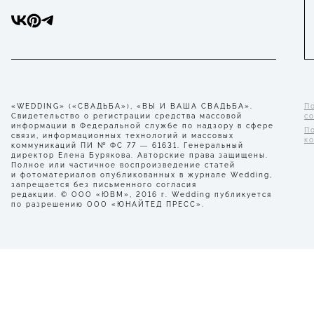
«WEDDING» («СВАДЬБА»), «ВЫ И ВАША СВАДЬБА».
П
Свидетельство о регистрации средства массовой
с
информации в Федеральной службе по надзору в сфере
П
связи, информационных технологий и массовых
к
коммуникаций ПИ № ФС 77 — 61631. Генеральный
директор Елена Бурякова. Авторские права защищены.
Полное или частичное воспроизведение статей
и фотоматериалов опубликованных в журнале Wedding,
запрещается без письменного согласия
редакции. © ООО «ЮВМ», 2016 г. Wedding публикуется
по разрешению ООО «ЮНАЙТЕД ПРЕСС».