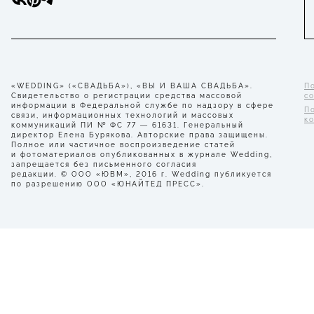
«WEDDING» («СВАДЬБА»), «ВЫ И ВАША СВАДЬБА».
П
Свидетельство о регистрации средства массовой
с
информации в Федеральной службе по надзору в сфере
П
связи, информационных технологий и массовых
к
коммуникаций ПИ № ФС 77 — 61631. Генеральный
директор Елена Бурякова. Авторские права защищены.
Полное или частичное воспроизведение статей
и фотоматериалов опубликованных в журнале Wedding,
запрещается без письменного согласия
редакции. © ООО «ЮВМ», 2016 г. Wedding публикуется
по разрешению ООО «ЮНАЙТЕД ПРЕСС».