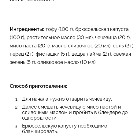
Ингредиенты:
т
офу (100 г), б
рюссельская капуста
(100 г), р
астительное масло (30 мл), ч
ечевица (20 г),
м
исо паста (20 г), м
асло сливочное (20 мл), с
оль (2 г),
п
ерец (2 г), ф
исташки (5 г), ц
едра лайма (2 г), с
вежая
зелень (5 г), о
ливковое масло (10 мл).
Способ приготовления:
Для начала нужно отварить чечевицу.
Далее смешать чечевицу с мисо пастой и
сливочным маслом и пробить в блендере до
однородности.
Брюссельскую капусту необходимо
бланшировать.