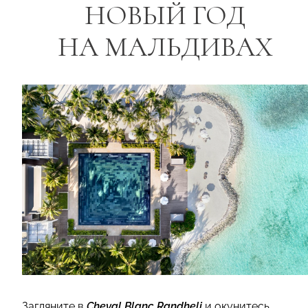
НОВЫЙ ГОД
НА МАЛЬДИВАХ
Загляните в
Cheval Blanc Randheli
и окунитесь