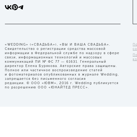
«WEDDING» («СВАДЬБА»), «ВЫ И ВАША СВАДЬБА».
П
Свидетельство о регистрации средства массовой
с
информации в Федеральной службе по надзору в сфере
П
связи, информационных технологий и массовых
к
коммуникаций ПИ № ФС 77 — 61631. Генеральный
директор Елена Бурякова. Авторские права защищены.
Полное или частичное воспроизведение статей
и фотоматериалов опубликованных в журнале Wedding,
запрещается без письменного согласия
редакции. © ООО «ЮВМ», 2016 г. Wedding публикуется
по разрешению ООО «ЮНАЙТЕД ПРЕСС».