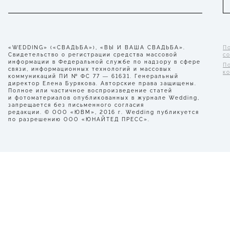
«WEDDING» («СВАДЬБА»), «ВЫ И ВАША СВАДЬБА».
П
Свидетельство о регистрации средства массовой
с
информации в Федеральной службе по надзору в сфере
П
связи, информационных технологий и массовых
к
коммуникаций ПИ № ФС 77 — 61631. Генеральный
директор Елена Бурякова. Авторские права защищены.
Полное или частичное воспроизведение статей
и фотоматериалов опубликованных в журнале Wedding,
запрещается без письменного согласия
редакции. © ООО «ЮВМ», 2016 г. Wedding публикуется
по разрешению ООО «ЮНАЙТЕД ПРЕСС».