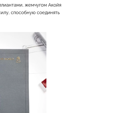
ллиантами, жемчугом Акойя
силу, способную соединять