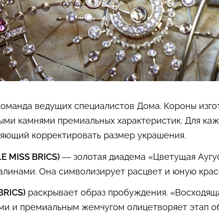
команда ведущих специалистов Дома. Короны изго
ыми камнями премиальных характеристик. Для каж
ляющий корректировать размер украшения.
LE MISS BRICS)
— золотая диадема «Цветущая Аугу
алинами. Она символизирует расцвет и юную крас
BRICS)
раскрывает образ пробуждения. «Восходяща
и и премиальным жемчугом олицетворяет этап об