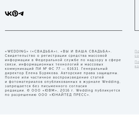
«WEDDING» («СВАДЬБА»), «ВЫ И ВАША СВАДЬБА».
П
Свидетельство о регистрации средства массовой
с
информации в Федеральной службе по надзору в сфере
П
связи, информационных технологий и массовых
к
коммуникаций ПИ № ФС 77 — 61631. Генеральный
директор Елена Бурякова. Авторские права защищены.
Полное или частичное воспроизведение статей
и фотоматериалов опубликованных в журнале Wedding,
запрещается без письменного согласия
редакции. © ООО «ЮВМ», 2016 г. Wedding публикуется
по разрешению ООО «ЮНАЙТЕД ПРЕСС».