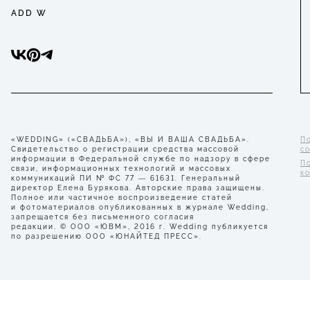
ADD W
«WEDDING» («СВАДЬБА»), «ВЫ И ВАША СВАДЬБА».
П
Свидетельство о регистрации средства массовой
с
информации в Федеральной службе по надзору в сфере
П
связи, информационных технологий и массовых
к
коммуникаций ПИ № ФС 77 — 61631. Генеральный
директор Елена Бурякова. Авторские права защищены.
Полное или частичное воспроизведение статей
и фотоматериалов опубликованных в журнале Wedding,
запрещается без письменного согласия
редакции. © ООО «ЮВМ», 2016 г. Wedding публикуется
по разрешению ООО «ЮНАЙТЕД ПРЕСС».