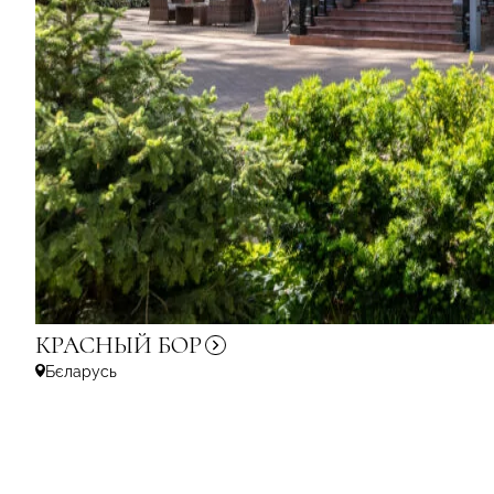
КРАСНЫЙ
БОР
Бєларусь