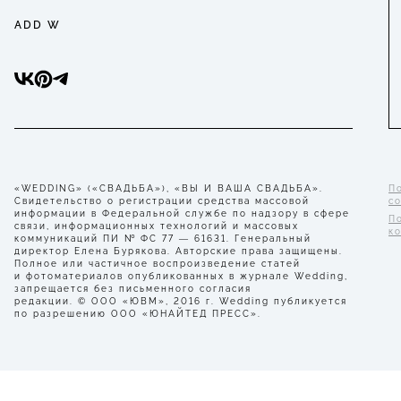
ADD W
«WEDDING» («СВАДЬБА»), «ВЫ И ВАША СВАДЬБА».
П
Свидетельство о регистрации средства массовой
с
информации в Федеральной службе по надзору в сфере
П
связи, информационных технологий и массовых
к
коммуникаций ПИ № ФС 77 — 61631. Генеральный
директор Елена Бурякова. Авторские права защищены.
Полное или частичное воспроизведение статей
и фотоматериалов опубликованных в журнале Wedding,
запрещается без письменного согласия
редакции. © ООО «ЮВМ», 2016 г. Wedding публикуется
по разрешению ООО «ЮНАЙТЕД ПРЕСС».