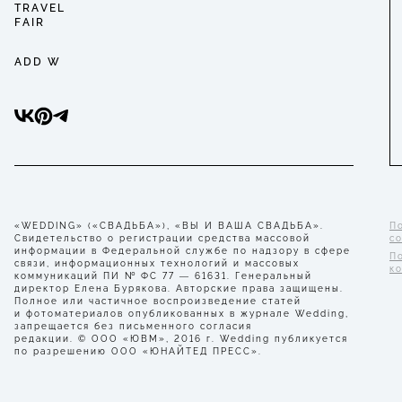
TRAVEL
FAIR
ADD W
«WEDDING» («СВАДЬБА»), «ВЫ И ВАША СВАДЬБА».
П
Свидетельство о регистрации средства массовой
с
информации в Федеральной службе по надзору в сфере
П
связи, информационных технологий и массовых
к
коммуникаций ПИ № ФС 77 — 61631. Генеральный
директор Елена Бурякова. Авторские права защищены.
Полное или частичное воспроизведение статей
и фотоматериалов опубликованных в журнале Wedding,
запрещается без письменного согласия
редакции. © ООО «ЮВМ», 2016 г. Wedding публикуется
по разрешению ООО «ЮНАЙТЕД ПРЕСС».