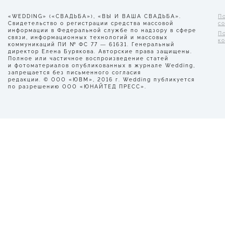
«WEDDING» («СВАДЬБА»), «ВЫ И ВАША СВАДЬБА».
П
Свидетельство о регистрации средства массовой
с
информации в Федеральной службе по надзору в сфере
П
связи, информационных технологий и массовых
к
коммуникаций ПИ № ФС 77 — 61631. Генеральный
директор Елена Бурякова. Авторские права защищены.
Полное или частичное воспроизведение статей
и фотоматериалов опубликованных в журнале Wedding,
запрещается без письменного согласия
редакции. © ООО «ЮВМ», 2016 г. Wedding публикуется
по разрешению ООО «ЮНАЙТЕД ПРЕСС».