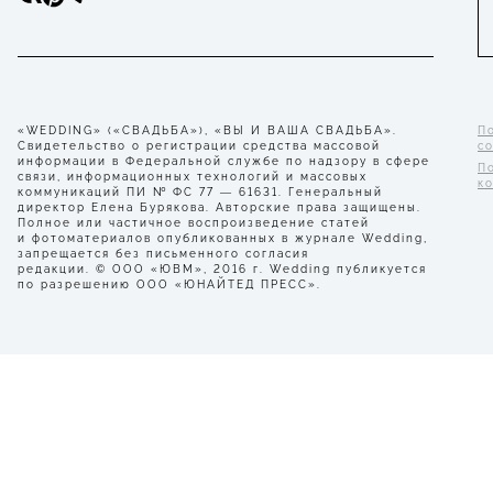
«WEDDING» («СВАДЬБА»), «ВЫ И ВАША СВАДЬБА».
П
Свидетельство о регистрации средства массовой
с
информации в Федеральной службе по надзору в сфере
П
связи, информационных технологий и массовых
к
коммуникаций ПИ № ФС 77 — 61631. Генеральный
директор Елена Бурякова. Авторские права защищены.
Полное или частичное воспроизведение статей
и фотоматериалов опубликованных в журнале Wedding,
запрещается без письменного согласия
редакции. © ООО «ЮВМ», 2016 г. Wedding публикуется
по разрешению ООО «ЮНАЙТЕД ПРЕСС».