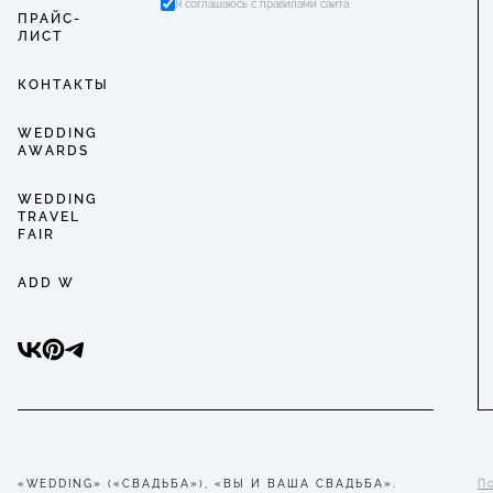
Я соглашаюсь с правилами сайта
ПРАЙС-
ЛИСТ
КОНТАКТЫ
WEDDING
AWARDS
WEDDING
TRAVEL
FAIR
ADD W
«WEDDING» («СВАДЬБА»), «ВЫ И ВАША СВАДЬБА».
П