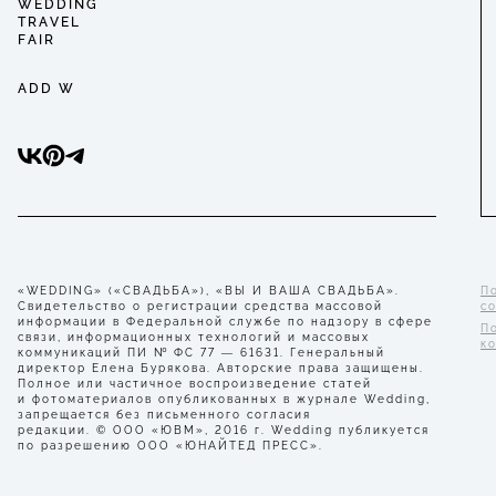
WEDDING
TRAVEL
FAIR
ADD W
«WEDDING» («СВАДЬБА»), «ВЫ И ВАША СВАДЬБА».
П
Свидетельство о регистрации средства массовой
с
информации в Федеральной службе по надзору в сфере
П
связи, информационных технологий и массовых
к
коммуникаций ПИ № ФС 77 — 61631. Генеральный
директор Елена Бурякова. Авторские права защищены.
Полное или частичное воспроизведение статей
и фотоматериалов опубликованных в журнале Wedding,
запрещается без письменного согласия
редакции. © ООО «ЮВМ», 2016 г. Wedding публикуется
по разрешению ООО «ЮНАЙТЕД ПРЕСС».