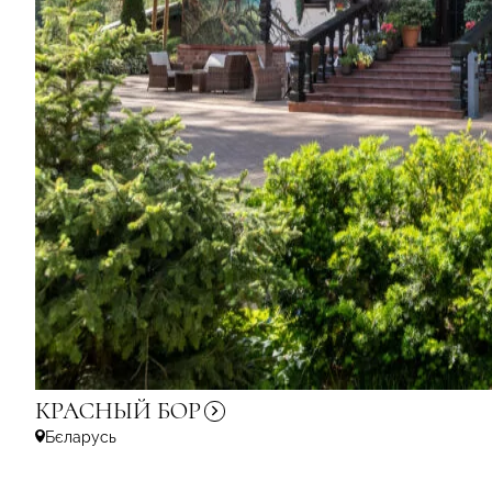
КРАСНЫЙ
БОР
Бєларусь