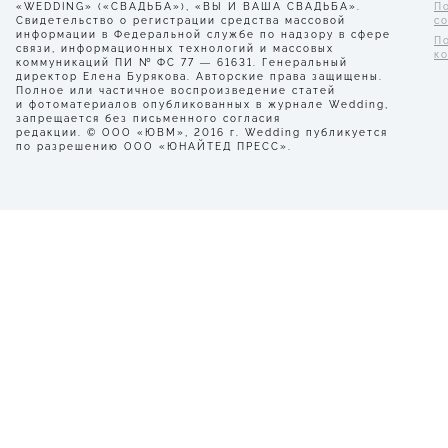
«WEDDING» («СВАДЬБА»), «ВЫ И ВАША СВАДЬБА».
П
Свидетельство о регистрации средства массовой
с
информации в Федеральной службе по надзору в сфере
П
связи, информационных технологий и массовых
к
коммуникаций ПИ № ФС 77 — 61631. Генеральный
директор Елена Бурякова. Авторские права защищены.
Полное или частичное воспроизведение статей
и фотоматериалов опубликованных в журнале Wedding,
запрещается без письменного согласия
редакции. © ООО «ЮВМ», 2016 г. Wedding публикуется
по разрешению ООО «ЮНАЙТЕД ПРЕСС».