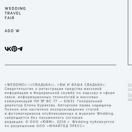
WEDDING
TRAVEL
FAIR
ADD W
«WEDDING» («СВАДЬБА»), «ВЫ И ВАША СВАДЬБА».
П
Свидетельство о регистрации средства массовой
с
информации в Федеральной службе по надзору в сфере
П
связи, информационных технологий и массовых
к
коммуникаций ПИ № ФС 77 — 61631. Генеральный
директор Елена Бурякова. Авторские права защищены.
Полное или частичное воспроизведение статей
и фотоматериалов опубликованных в журнале Wedding,
запрещается без письменного согласия
редакции. © ООО «ЮВМ», 2016 г. Wedding публикуется
по разрешению ООО «ЮНАЙТЕД ПРЕСС».