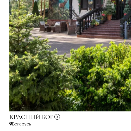
КРАСНЫЙ
БОР
Бєларусь