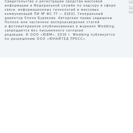
Свидетельство о регистрации средства массовой
с
информации в Федеральной службе по надзору в сфере
П
связи, информационных технологий и массовых
к
коммуникаций ПИ № ФС 77 — 61631. Генеральный
директор Елена Бурякова. Авторские права защищены.
Полное или частичное воспроизведение статей
и фотоматериалов опубликованных в журнале Wedding,
запрещается без письменного согласия
редакции. © ООО «ЮВМ», 2016 г. Wedding публикуется
по разрешению ООО «ЮНАЙТЕД ПРЕСС».