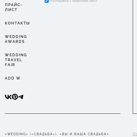
Я соглашаюсь с правилами сайта
ПРАЙС-
ЛИСТ
КОНТАКТЫ
WEDDING
AWARDS
WEDDING
TRAVEL
FAIR
ADD W
«WEDDING» («СВАДЬБА»), «ВЫ И ВАША СВАДЬБА».
П