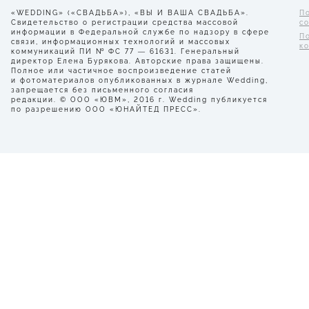
«WEDDING» («СВАДЬБА»), «ВЫ И ВАША СВАДЬБА».
П
Свидетельство о регистрации средства массовой
с
информации в Федеральной службе по надзору в сфере
П
связи, информационных технологий и массовых
к
коммуникаций ПИ № ФС 77 — 61631. Генеральный
директор Елена Бурякова. Авторские права защищены.
Полное или частичное воспроизведение статей
и фотоматериалов опубликованных в журнале Wedding,
запрещается без письменного согласия
редакции. © ООО «ЮВМ», 2016 г. Wedding публикуется
по разрешению ООО «ЮНАЙТЕД ПРЕСС».