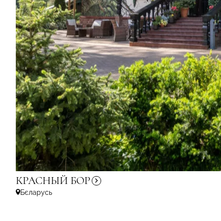
КРАСНЫЙ
БОР
Бєларусь