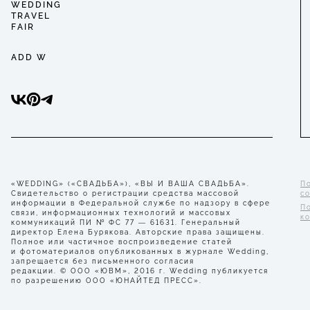
WEDDING
TRAVEL
FAIR
ADD W
«WEDDING» («СВАДЬБА»), «ВЫ И ВАША СВАДЬБА».
П
Свидетельство о регистрации средства массовой
с
информации в Федеральной службе по надзору в сфере
П
связи, информационных технологий и массовых
к
коммуникаций ПИ № ФС 77 — 61631. Генеральный
директор Елена Бурякова. Авторские права защищены.
Полное или частичное воспроизведение статей
и фотоматериалов опубликованных в журнале Wedding,
запрещается без письменного согласия
редакции. © ООО «ЮВМ», 2016 г. Wedding публикуется
по разрешению ООО «ЮНАЙТЕД ПРЕСС».