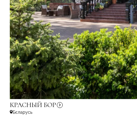
КРАСНЫЙ
БОР
Бєларусь