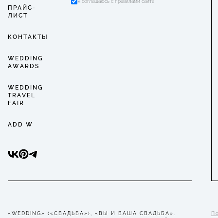
Я соглашаюсь с правилами сайта
ПРАЙС-
ЛИСТ
КОНТАКТЫ
WEDDING
AWARDS
WEDDING
TRAVEL
FAIR
ADD W
«WEDDING» («СВАДЬБА»), «ВЫ И ВАША СВАДЬБА».
П