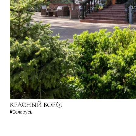
КРАСНЫЙ
БОР
Бєларусь