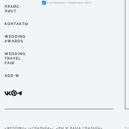
Я соглашаюсь с правилами сайта
ПРАЙС-
ЛИСТ
КОНТАКТЫ
WEDDING
AWARDS
WEDDING
TRAVEL
FAIR
ADD W
«WEDDING» («СВАДЬБА»), «ВЫ И ВАША СВАДЬБА».
П