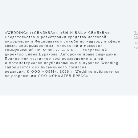
«WEDDING» («СВАДЬБА»), «ВЫ И ВАША СВАДЬБА».
П
Свидетельство о регистрации средства массовой
с
информации в Федеральной службе по надзору в сфере
П
связи, информационных технологий и массовых
к
коммуникаций ПИ № ФС 77 — 61631. Генеральный
директор Елена Бурякова. Авторские права защищены.
Полное или частичное воспроизведение статей
и фотоматериалов опубликованных в журнале Wedding,
запрещается без письменного согласия
редакции. © ООО «ЮВМ», 2016 г. Wedding публикуется
по разрешению ООО «ЮНАЙТЕД ПРЕСС».