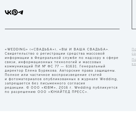
«WEDDING» («СВАДЬБА»), «ВЫ И ВАША СВАДЬБА».
П
Свидетельство о регистрации средства массовой
с
информации в Федеральной службе по надзору в сфере
П
связи, информационных технологий и массовых
к
коммуникаций ПИ № ФС 77 — 61631. Генеральный
директор Елена Бурякова. Авторские права защищены.
Полное или частичное воспроизведение статей
и фотоматериалов опубликованных в журнале Wedding,
запрещается без письменного согласия
редакции. © ООО «ЮВМ», 2016 г. Wedding публикуется
по разрешению ООО «ЮНАЙТЕД ПРЕСС».