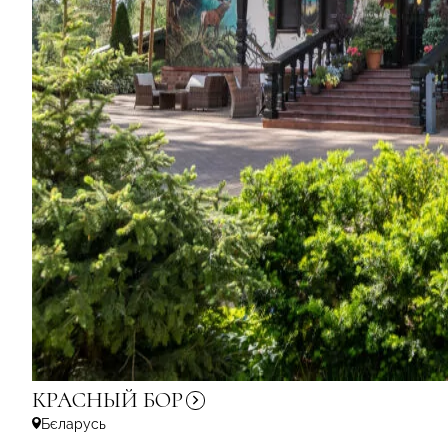
КРАСНЫЙ
БОР
Бєларусь