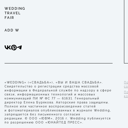
WEDDING
TRAVEL
FAIR
ADD W
«WEDDING» («СВАДЬБА»), «ВЫ И ВАША СВАДЬБА».
П
Свидетельство о регистрации средства массовой
с
информации в Федеральной службе по надзору в сфере
П
связи, информационных технологий и массовых
к
коммуникаций ПИ № ФС 77 — 61631. Генеральный
директор Елена Бурякова. Авторские права защищены.
Полное или частичное воспроизведение статей
и фотоматериалов опубликованных в журнале Wedding,
запрещается без письменного согласия
редакции. © ООО «ЮВМ», 2016 г. Wedding публикуется
по разрешению ООО «ЮНАЙТЕД ПРЕСС».