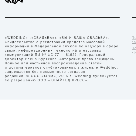
«WEDDING» («СВАДЬБА»), «ВЫ И ВАША СВАДЬБА».
П
Свидетельство о регистрации средства массовой
с
информации в Федеральной службе по надзору в сфере
П
связи, информационных технологий и массовых
к
коммуникаций ПИ № ФС 77 — 61631. Генеральный
директор Елена Бурякова. Авторские права защищены.
Полное или частичное воспроизведение статей
и фотоматериалов опубликованных в журнале Wedding,
запрещается без письменного согласия
редакции. © ООО «ЮВМ», 2016 г. Wedding публикуется
по разрешению ООО «ЮНАЙТЕД ПРЕСС».