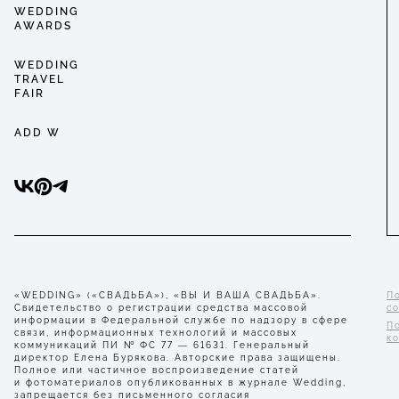
WEDDING
AWARDS
WEDDING
TRAVEL
FAIR
ADD W
«WEDDING» («СВАДЬБА»), «ВЫ И ВАША СВАДЬБА».
П
Свидетельство о регистрации средства массовой
с
информации в Федеральной службе по надзору в сфере
П
связи, информационных технологий и массовых
к
коммуникаций ПИ № ФС 77 — 61631. Генеральный
директор Елена Бурякова. Авторские права защищены.
Полное или частичное воспроизведение статей
и фотоматериалов опубликованных в журнале Wedding,
запрещается без письменного согласия