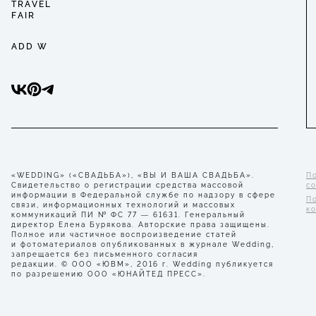
TRAVEL
FAIR
ADD W
«WEDDING» («СВАДЬБА»), «ВЫ И ВАША СВАДЬБА».
П
Свидетельство о регистрации средства массовой
с
информации в Федеральной службе по надзору в сфере
П
связи, информационных технологий и массовых
к
коммуникаций ПИ № ФС 77 — 61631. Генеральный
директор Елена Бурякова. Авторские права защищены.
Полное или частичное воспроизведение статей
и фотоматериалов опубликованных в журнале Wedding,
запрещается без письменного согласия
редакции. © ООО «ЮВМ», 2016 г. Wedding публикуется
по разрешению ООО «ЮНАЙТЕД ПРЕСС».