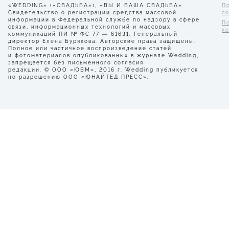
«WEDDING» («СВАДЬБА»), «ВЫ И ВАША СВАДЬБА».
П
Свидетельство о регистрации средства массовой
с
информации в Федеральной службе по надзору в сфере
П
связи, информационных технологий и массовых
к
коммуникаций ПИ № ФС 77 — 61631. Генеральный
директор Елена Бурякова. Авторские права защищены.
Полное или частичное воспроизведение статей
и фотоматериалов опубликованных в журнале Wedding,
запрещается без письменного согласия
редакции. © ООО «ЮВМ», 2016 г. Wedding публикуется
по разрешению ООО «ЮНАЙТЕД ПРЕСС».