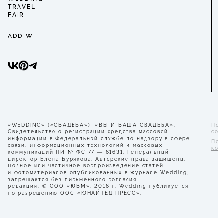
TRAVEL
FAIR
ADD W
«WEDDING» («СВАДЬБА»), «ВЫ И ВАША СВАДЬБА».
П
Свидетельство о регистрации средства массовой
с
информации в Федеральной службе по надзору в сфере
П
связи, информационных технологий и массовых
к
коммуникаций ПИ № ФС 77 — 61631. Генеральный
директор Елена Бурякова. Авторские права защищены.
Полное или частичное воспроизведение статей
и фотоматериалов опубликованных в журнале Wedding,
запрещается без письменного согласия
редакции. © ООО «ЮВМ», 2016 г. Wedding публикуется
по разрешению ООО «ЮНАЙТЕД ПРЕСС».