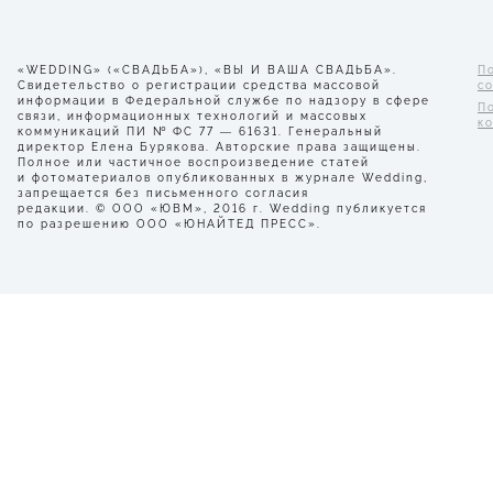
«WEDDING» («СВАДЬБА»), «ВЫ И ВАША СВАДЬБА».
П
Свидетельство о регистрации средства массовой
с
информации в Федеральной службе по надзору в сфере
П
связи, информационных технологий и массовых
к
коммуникаций ПИ № ФС 77 — 61631. Генеральный
директор Елена Бурякова. Авторские права защищены.
Полное или частичное воспроизведение статей
и фотоматериалов опубликованных в журнале Wedding,
запрещается без письменного согласия
редакции. © ООО «ЮВМ», 2016 г. Wedding публикуется
по разрешению ООО «ЮНАЙТЕД ПРЕСС».