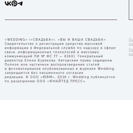
«WEDDING» («СВАДЬБА»), «ВЫ И ВАША СВАДЬБА».
П
Свидетельство о регистрации средства массовой
с
информации в Федеральной службе по надзору в сфере
П
связи, информационных технологий и массовых
к
коммуникаций ПИ № ФС 77 — 61631. Генеральный
директор Елена Бурякова. Авторские права защищены.
Полное или частичное воспроизведение статей
и фотоматериалов опубликованных в журнале Wedding,
запрещается без письменного согласия
редакции. © ООО «ЮВМ», 2016 г. Wedding публикуется
по разрешению ООО «ЮНАЙТЕД ПРЕСС».