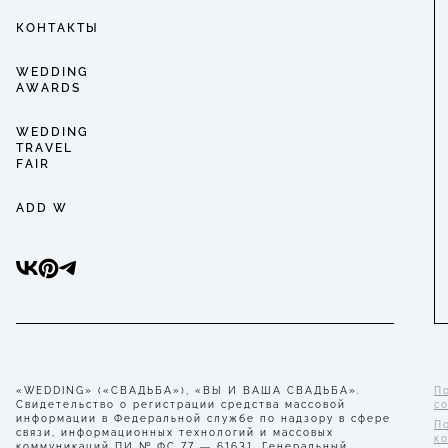
КОНТАКТЫ
WEDDING
AWARDS
WEDDING
TRAVEL
FAIR
ADD W
«WEDDING» («СВАДЬБА»), «ВЫ И ВАША СВАДЬБА».
П
Свидетельство о регистрации средства массовой
с
информации в Федеральной службе по надзору в сфере
П
связи, информационных технологий и массовых
к
коммуникаций ПИ № ФС 77 — 61631. Генеральный