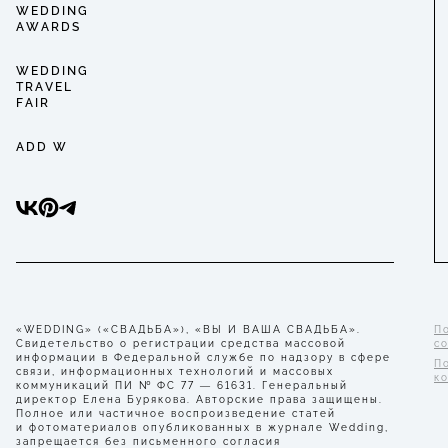
WEDDING
AWARDS
WEDDING
TRAVEL
FAIR
ADD W
«WEDDING» («СВАДЬБА»), «ВЫ И ВАША СВАДЬБА».
П
Свидетельство о регистрации средства массовой
с
информации в Федеральной службе по надзору в сфере
П
связи, информационных технологий и массовых
к
коммуникаций ПИ № ФС 77 — 61631. Генеральный
директор Елена Бурякова. Авторские права защищены.
Полное или частичное воспроизведение статей
и фотоматериалов опубликованных в журнале Wedding,
запрещается без письменного согласия