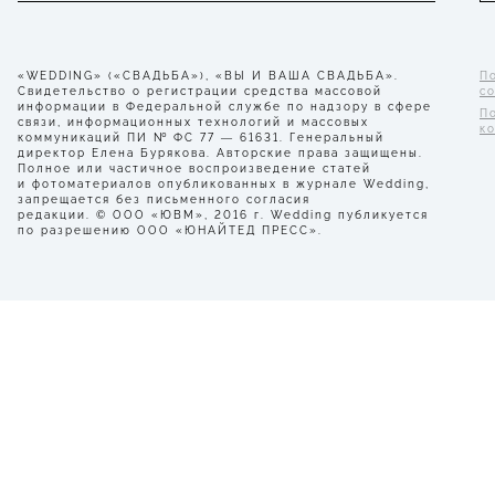
«WEDDING» («СВАДЬБА»), «ВЫ И ВАША СВАДЬБА».
П
Свидетельство о регистрации средства массовой
с
информации в Федеральной службе по надзору в сфере
П
связи, информационных технологий и массовых
к
коммуникаций ПИ № ФС 77 — 61631. Генеральный
директор Елена Бурякова. Авторские права защищены.
Полное или частичное воспроизведение статей
и фотоматериалов опубликованных в журнале Wedding,
запрещается без письменного согласия
редакции. © ООО «ЮВМ», 2016 г. Wedding публикуется
по разрешению ООО «ЮНАЙТЕД ПРЕСС».