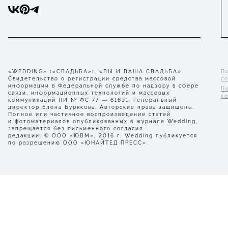
«WEDDING» («СВАДЬБА»), «ВЫ И ВАША СВАДЬБА».
П
Свидетельство о регистрации средства массовой
с
информации в Федеральной службе по надзору в сфере
П
связи, информационных технологий и массовых
к
коммуникаций ПИ № ФС 77 — 61631. Генеральный
директор Елена Бурякова. Авторские права защищены.
Полное или частичное воспроизведение статей
и фотоматериалов опубликованных в журнале Wedding,
запрещается без письменного согласия
редакции. © ООО «ЮВМ», 2016 г. Wedding публикуется
по разрешению ООО «ЮНАЙТЕД ПРЕСС».