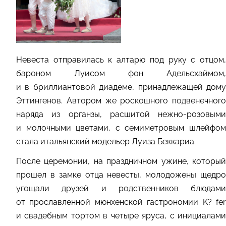
Невеста отправилась к алтарю под руку с отцом,
бароном Луисом фон Адельсхаймом,
и в бриллиантовой диадеме, принадлежащей дому
Эттингенов. Автором же роскошного подвенечного
наряда из органзы, расшитой нежно-розовыми
и молочными цветами, с семиметровым шлейфом
стала итальянский модельер Луиза Беккариа.
После церемонии, на праздничном ужине, который
прошел в замке отца невесты, молодожены щедро
угощали друзей и родственников блюдами
от прославленной мюнхенской гастрономии K? fer
и свадебным тортом в четыре яруса, с инициалами