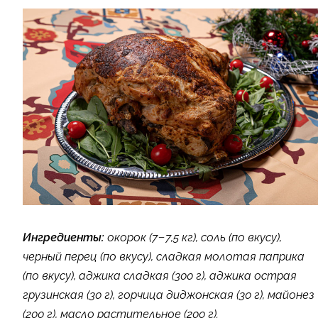
Ингредиенты:
окорок (7−7,5 кг), соль (по вкусу),
черный перец (по вкусу), сладкая молотая паприка
(по вкусу), аджика сладкая (300 г), аджика острая
грузинская (30 г), горчица диджонская (30 г), майонез
(200 г), масло растительное (200 г).