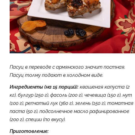
Пасуц в переводе с армянского значит постная.
Пасуц толму подают в холодном виде.
Ингредиенты (на 15 порций):
квашеная капуста (2
кг), булгур (250 г), фасоль (200 г), чечевица (150 г), нут
(100 г), репчатый лук (360 г), зелень (150 г), томатная
паста (50 г), подсолнечное масло рафинированное
(200 г), специи (по вкусу).
Приготовление: