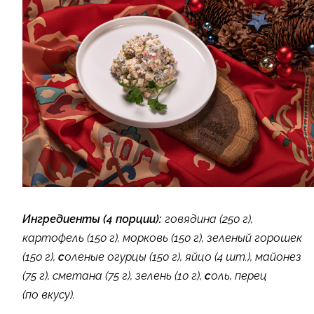
Ингредиенты (4 порции):
говядина (250 г),
картофель (150 г), морковь (150 г), зеленый горошек
(150 г),
с
оленые огурцы (150 г), яйцо (4 шт.), майонез
(75 г), сметана (75 г), зелень (10 г),
с
оль, перец
(по вкусу).