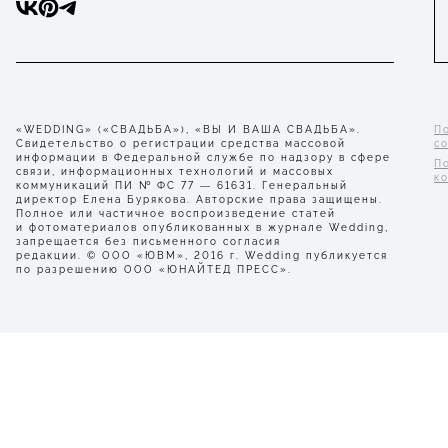
«WEDDING» («СВАДЬБА»), «ВЫ И ВАША СВАДЬБА».
П
Свидетельство о регистрации средства массовой
с
информации в Федеральной службе по надзору в сфере
П
связи, информационных технологий и массовых
к
коммуникаций ПИ № ФС 77 — 61631. Генеральный
директор Елена Бурякова. Авторские права защищены.
Полное или частичное воспроизведение статей
и фотоматериалов опубликованных в журнале Wedding,
запрещается без письменного согласия
редакции. © ООО «ЮВМ», 2016 г. Wedding публикуется
по разрешению ООО «ЮНАЙТЕД ПРЕСС».