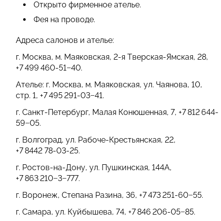
Открыто фирменное ателье.
Фея на проводе.
Адреса салонов и ателье:
г. Москва, м. Маяковская, 2-я Тверская-Ямская, 28,
+
7 499 460
-51−40.
Ателье: г. Москва, м. Маяковская, ул. Чаянова, 10,
стр. 1,
+
7 495 291
-03−41.
г. Санкт-Петербург, Малая Конюшенная, 7,
+
7 812 644
-
59−05.
г. Волгоград, ул. Рабоче-Крестьянская, 22,
+7 8442 78-03-25
.
г. Ростов-на-Дону, ул. Пушкинская, 144А,
+
7 863 210
−3−777.
г. Воронеж, Степана Разина, 36,
+
7 473 251
-60−55.
г. Самара, ул. Куйбышева, 74,
+
7 846 206
-05−85.